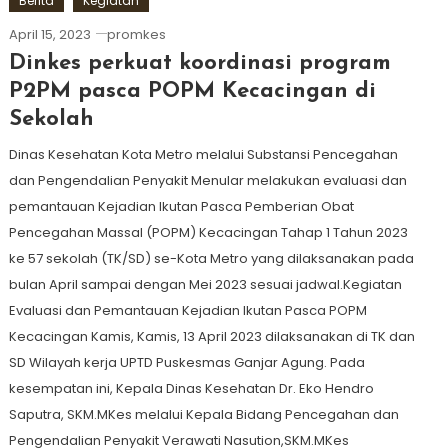
Berita
Kegiatan
April 15, 2023
promkes
Dinkes perkuat koordinasi program
P2PM pasca POPM Kecacingan di
Sekolah
Dinas Kesehatan Kota Metro melalui Substansi Pencegahan
dan Pengendalian Penyakit Menular melakukan evaluasi dan
pemantauan Kejadian Ikutan Pasca Pemberian Obat
Pencegahan Massal (POPM) Kecacingan Tahap 1 Tahun 2023
ke 57 sekolah (TK/SD) se-Kota Metro yang dilaksanakan pada
bulan April sampai dengan Mei 2023 sesuai jadwal.Kegiatan
Evaluasi dan Pemantauan Kejadian Ikutan Pasca POPM
Kecacingan Kamis, Kamis, 13 April 2023 dilaksanakan di TK dan
SD Wilayah kerja UPTD Puskesmas Ganjar Agung. Pada
kesempatan ini, Kepala Dinas Kesehatan Dr. Eko Hendro
Saputra, SKM.MKes melalui Kepala Bidang Pencegahan dan
Pengendalian Penyakit Verawati Nasution,SKM.MKes