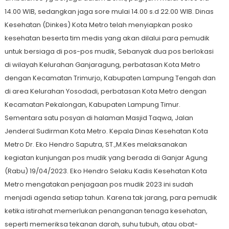
14.00 WIB, sedangkan jaga sore mulai 14.00 s.d 22.00 WIB. Dinas
Kesehatan (Dinkes) Kota Metro telah menyiapkan posko
kesehatan beserta tim medis yang akan dilalui para pemudik
untuk bersiaga di pos-pos mudik, Sebanyak dua pos berlokasi
di wilayah Kelurahan Ganjaragung, perbatasan Kota Metro
dengan Kecamatan Trimurjo, Kabupaten Lampung Tengah dan
di area Kelurahan Yosodadi, perbatasan Kota Metro dengan
Kecamatan Pekalongan, Kabupaten Lampung Timur.
Sementara satu posyan di halaman Masjid Taqwa, Jalan
Jenderal Sudirman Kota Metro. Kepala Dinas Kesehatan Kota
Metro Dr. Eko Hendro Saputra, ST.,M.Kes melaksanakan
kegiatan kunjungan pos mudik yang berada di Ganjar Agung
(Rabu) 19/04/2023. Eko Hendro Selaku Kadis Kesehatan Kota
Metro mengatakan penjagaan pos mudik 2023 ini sudah
menjadi agenda setiap tahun. Karena tak jarang, para pemudik
ketika istirahat memerlukan penanganan tenaga kesehatan,
seperti memeriksa tekanan darah, suhu tubuh, atau obat-