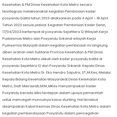
Kesehatan & PM Dinas Kesehatan Kota Metro secara
terintegrasi melaksanakan kegiatan Pembinaan kader
posyandu balita tahun 2023 dilaksankan pada 4 April – 18 April
Tahun 2023 sesuai jadwal. Kegiatan Pembinaan Kader Senin,
17/04/2023 bertempat di posyandu Sejahtera 12 Wilayah Kerja
Puskesmas Metro dan Posyandu Srikandi wilayah Kerja
Puskesmas Mulyojati dalam kegiatan pembinaan ini langsung
diberi arahan oleh Subtansi Promosi Kesehatan & PM Dinas
Kesehatan Kota Metro diikuti oleh kader posyandu balita di
posyandu Sejahtera 12 dan Posyandu Srikandi. Kepala Dinas
Kesehatan Kota Metro Dr. Eko Hendro Saputra, ST.,M.Kes, Melalui
Kepala Bidang Kesehatan Masyarakat Dinas Kesehatan Kota
Metro, Diah Meirawati,SKM.,MKes menyampaikan kader
Posyandu berada dilini terdepan dalam upaya pemerintah
untuk mencegah munculnya kasus stunting. Hal tersebut
disampaikan Kabid Kesmas Dinas Kesehatan Kota Metro dalam
kegiatan pemberdayaan Posyandu dalam pencegahan