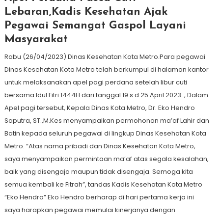
Lebaran,Kadis Kesehatan Ajak
Pegawai Semangat Gaspol Layani
Masyarakat
Rabu (26/04/2023) Dinas Kesehatan Kota Metro.Para pegawai
Dinas Kesehatan Kota Metro telah berkumpul di halaman kantor
untuk melaksanakan apel pagi perdana setelah libur cuti
bersama Idul Fitri 1444H dari tanggal 19 s.d 25 April 2023. , Dalam
Apel pagi tersebut, Kepala Dinas Kota Metro, Dr. Eko Hendro
Saputra, ST.,M.Kes menyampaikan permohonan ma’af Lahir dan
Batin kepada seluruh pegawai di lingkup Dinas Kesehatan Kota
Metro. “Atas nama pribadi dan Dinas Kesehatan Kota Metro,
saya menyampaikan permintaan ma’af atas segala kesalahan,
baik yang disengaja maupun tidak disengaja. Semoga kita
semua kembali ke Fitrah”, tandas Kadis Kesehatan Kota Metro
“Eko Hendro” Eko Hendro berharap di hari pertama kerja ini
saya harapkan pegawai memulai kinerjanya dengan