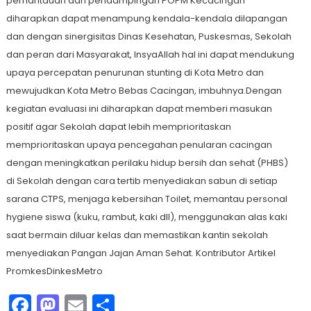
pemantauan dan pendampingan POPM Kecacingan
diharapkan dapat menampung kendala-kendala dilapangan
dan dengan sinergisitas Dinas Kesehatan, Puskesmas, Sekolah
dan peran dari Masyarakat, InsyaAllah hal ini dapat mendukung
upaya percepatan penurunan stunting di Kota Metro dan
mewujudkan Kota Metro Bebas Cacingan, imbuhnya.Dengan
kegiatan evaluasi ini diharapkan dapat memberi masukan
positif agar Sekolah dapat lebih memprioritaskan
memprioritaskan upaya pencegahan penularan cacingan
dengan meningkatkan perilaku hidup bersih dan sehat (PHBS)
di Sekolah dengan cara tertib menyediakan sabun di setiap
sarana CTPS, menjaga kebersihan Toilet, memantau personal
hygiene siswa (kuku, rambut, kaki dll), menggunakan alas kaki
saat bermain diluar kelas dan memastikan kantin sekolah
menyediakan Pangan Jajan Aman Sehat. Kontributor Artikel
PromkesDinkesMetro
Facebook
Mastodon
Email
Share