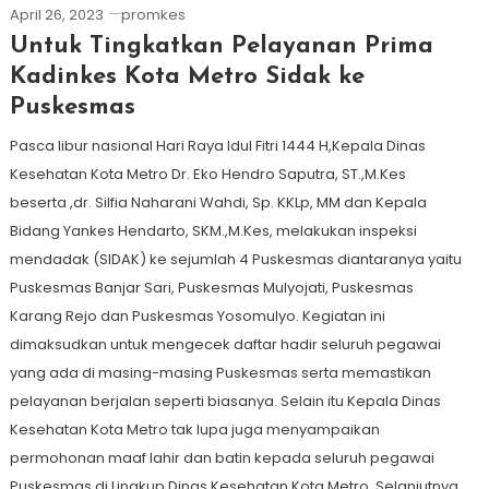
April 26, 2023
promkes
Untuk Tingkatkan Pelayanan Prima
Kadinkes Kota Metro Sidak ke
Puskesmas
Pasca libur nasional Hari Raya Idul Fitri 1444 H,Kepala Dinas
Kesehatan Kota Metro Dr. Eko Hendro Saputra, ST.,M.Kes
beserta ,dr. Silfia Naharani Wahdi, Sp. KKLp, MM dan Kepala
Bidang Yankes Hendarto, SKM.,M.Kes, melakukan inspeksi
mendadak (SIDAK) ke sejumlah 4 Puskesmas diantaranya yaitu
Puskesmas Banjar Sari, Puskesmas Mulyojati, Puskesmas
Karang Rejo dan Puskesmas Yosomulyo. Kegiatan ini
dimaksudkan untuk mengecek daftar hadir seluruh pegawai
yang ada di masing-masing Puskesmas serta memastikan
pelayanan berjalan seperti biasanya. Selain itu Kepala Dinas
Kesehatan Kota Metro tak lupa juga menyampaikan
permohonan maaf lahir dan batin kepada seluruh pegawai
Puskesmas di Lingkup Dinas Kesehatan Kota Metro. Selanjutnya