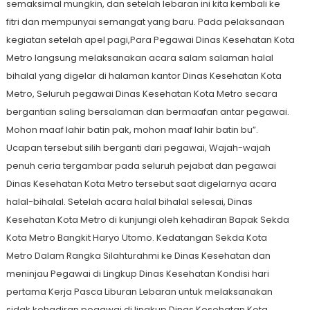
semaksimal mungkin, dan setelah lebaran ini kita kembali ke
fitri dan mempunyai semangat yang baru. Pada pelaksanaan
kegiatan setelah apel pagi,Para Pegawai Dinas Kesehatan Kota
Metro langsung melaksanakan acara salam salaman halal
bihalal yang digelar di halaman kantor Dinas Kesehatan Kota
Metro, Seluruh pegawai Dinas Kesehatan Kota Metro secara
bergantian saling bersalaman dan bermaafan antar pegawai.
Mohon maaf lahir batin pak, mohon maaf lahir batin bu”.
Ucapan tersebut silih berganti dari pegawai, Wajah-wajah
penuh ceria tergambar pada seluruh pejabat dan pegawai
Dinas Kesehatan Kota Metro tersebut saat digelarnya acara
halal-bihalal. Setelah acara halal bihalal selesai, Dinas
Kesehatan Kota Metro di kunjungi oleh kehadiran Bapak Sekda
Kota Metro Bangkit Haryo Utomo. Kedatangan Sekda Kota
Metro Dalam Rangka Silahturahmi ke Dinas Kesehatan dan
meninjau Pegawai di Lingkup Dinas Kesehatan Kondisi hari
pertama Kerja Pasca Liburan Lebaran untuk melaksanakan
sidak kehadiran pegawai di lingkup Dinas Kesehatan Kota