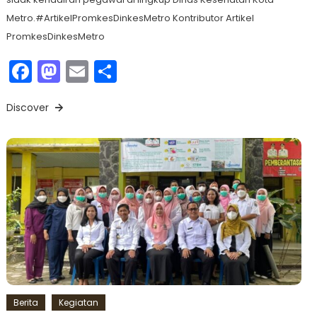
Metro.#ArtikelPromkesDinkesMetro Kontributor Artikel
PromkesDinkesMetro
Facebook
Mastodon
Email
Share
Discover
Berita
Kegiatan