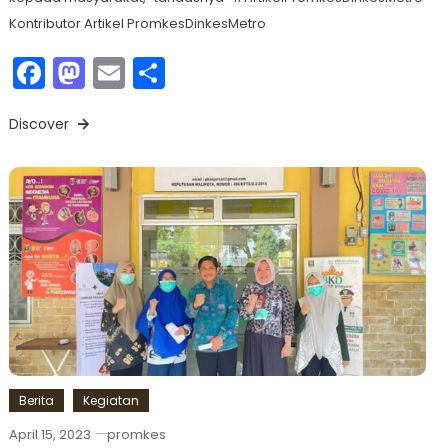
Kontributor Artikel PromkesDinkesMetro
Facebook
Mastodon
Email
Share
Discover
Berita
Kegiatan
April 15, 2023
promkes