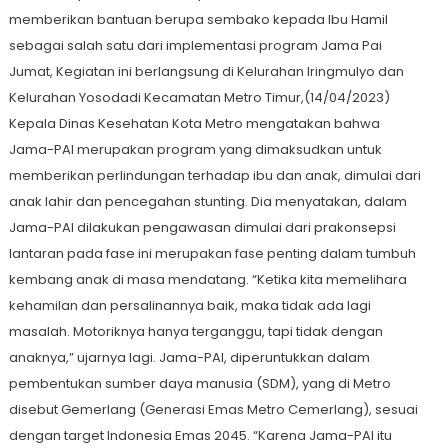
memberikan bantuan berupa sembako kepada Ibu Hamil
sebagai salah satu dari implementasi program Jama Pai
Jumat, Kegiatan ini berlangsung di Kelurahan Iringmulyo dan
Kelurahan Yosodadi Kecamatan Metro Timur,(14/04/2023)
Kepala Dinas Kesehatan Kota Metro mengatakan bahwa
Jama-PAI merupakan program yang dimaksudkan untuk
memberikan perlindungan terhadap ibu dan anak, dimulai dari
anak lahir dan pencegahan stunting. Dia menyatakan, dalam
Jama-PAI dilakukan pengawasan dimulai dari prakonsepsi
lantaran pada fase ini merupakan fase penting dalam tumbuh
kembang anak di masa mendatang. “Ketika kita memelihara
kehamilan dan persalinannya baik, maka tidak ada lagi
masalah. Motoriknya hanya terganggu, tapi tidak dengan
anaknya,” ujarnya lagi. Jama-PAI, diperuntukkan dalam
pembentukan sumber daya manusia (SDM), yang di Metro
disebut Gemerlang (Generasi Emas Metro Cemerlang), sesuai
dengan target Indonesia Emas 2045. “Karena Jama-PAI itu