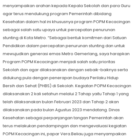
menyampaikan arahan kepada Kepala Sekolah dan para Guru
agar terus mendukung program Pemerintah dibidang
Kesehatan dalam hal ini khususnya program POPM Kecacingan
sebagai salah satu upaya untuk percepatan penurunan
stunting di Kota Metro. “Sebagai bentuk komitmen dari Satuan
Pendidikan dalam percepatan penurunan stunting dan untuk
mewujudkan generasi emas Metro Gemerlang, saya harapkan
Program POPM Kecacingan menjadi salah satu prioritas
Sekolah dan agar dilaksanakan dengan sebaik-baiknya serta
didukung pula dengan penerapan budaya Perilaku Hidup
Bersih dan Sehat (PHBS) di Sekolah. Kegiatan POPM Kecacingan
dilaksanakan 2 kali setahun melalui 2 Tahap yaitu Tahap 1 yang
telah dilaksanakan bulan Februari 2023 dan Tahap 2 akan
dilaksanakan pada bulan Agustus 2023 mendatang. Dinas
Kesehatan sebagai perpanjangan tangan Pemerintah akan
terus melakukan pendampingan dan mengevaluasi kegiatan
POPM Kecacingan ini, papar Vera.Beliau juga menyampaikan