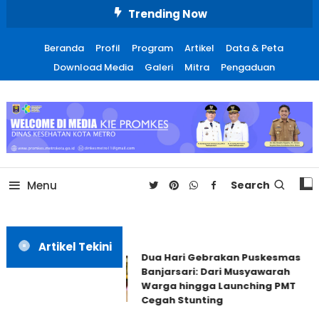
Skip
Trending Now
To
Content
Beranda
Profil
Program
Artikel
Data & Peta
Download Media
Galeri
Mitra
Pengaduan
Promosi Kesehatan Kota
Metro
Menu
Search
Artikel Tekini
Dua Hari Gebrakan Puskesmas
Banjarsari: Dari Musyawarah
Warga hingga Launching PMT
Cegah Stunting