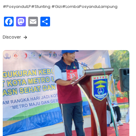
#PosyanduILP#Stunting #Gizi#LombaPosyanduLampung
Facebook
Mastodon
Email
Share
Discover