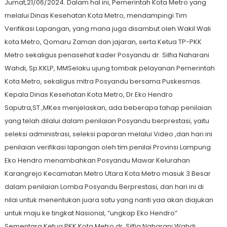
Jumat,21/06/2024. Dalam hal ini, Pemerintah Kota Metro yang
melalui Dinas Kesehatan Kota Metro, mendampingi Tim
Verifikasi Lapangan, yang mana juga disambut oleh Wakil Wali
kota Metro, Qomaru Zaman dan jajaran, serta Ketua TP-PKK
Metro sekaligus penasehat kader Posyandu dr. Silfia Naharani
Wahdi, Sp.KKLP, MMSelaku ujung tombak pelayanan Pemerintah
Kota Metro, sekaligus mitra Posyandu bersama Puskesmas.
Kepala Dinas Kesehatan Kota Metro, Dr.Eko Hendro
Saputra,ST.,MKes menjelaskan, ada beberapa tahap penilaian
yang telah dilalui dalam penilaian Posyandu berprestasi, yaitu
seleksi administrasi, seleksi paparan melalui Video ,dan hari ini
penilaian verifikasi lapangan oleh tim penilai Provinsi Lampung.
Eko Hendro menambahkan Posyandu Mawar Kelurahan
Karangrejo Kecamatan Metro Utara Kota Metro masuk 3 Besar
dalam penilaian Lomba Posyandu Berprestasi, dan hari ini di
nilai untuk menentukan juara satu yang nanti yaa akan diajukan
untuk maju ke tingkat Nasional, “ungkap Eko Hendro”
Sementara Ketua PKK Kota Metro dr. Silfia Naharani Wahdi,