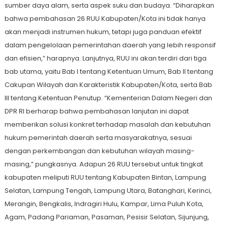
sumber daya alam, serta aspek suku dan budaya. “Diharapkan
bahwa pembahasan 26 RUU Kabupaten/Kota ini tidak hanya
akan menjadi instrumen hukum, tetapi juga panduan efektif
dalam pengelolaan pemerintahan daerah yang lebih responsif
dan efisien,” harapnya. Lanjutnya, RUU ini akan terdiri dari tiga
bab utama, yaitu Bab I tentang Ketentuan Umum, Bab II tentang
Cakupan Wilayah dan Karakteristik Kabupaten/Kota, serta Bab
III tentang Ketentuan Penutup. “Kementerian Dalam Negeri dan
DPR RI berharap bahwa pembahasan lanjutan ini dapat
memberikan solusi konkret terhadap masalah dan kebutuhan
hukum pemerintah daerah serta masyarakatnya, sesuai
dengan perkembangan dan kebutuhan wilayah masing-
masing,” pungkasnya. Adapun 26 RUU tersebut untuk tingkat
kabupaten meliputi RUU tentang Kabupaten Bintan, Lampung
Selatan, Lampung Tengah, Lampung Utara, Batanghari, Kerinci,
Merangin, Bengkalis, Indragiri Hulu, Kampar, Lima Puluh Kota,
Agam, Padang Pariaman, Pasaman, Pesisir Selatan, Sijunjung,