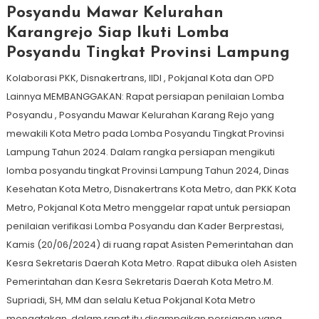
Posyandu Mawar Kelurahan
Karangrejo Siap Ikuti Lomba
Posyandu Tingkat Provinsi Lampung
Kolaborasi PKK, Disnakertrans, IIDI , Pokjanal Kota dan OPD
Lainnya MEMBANGGAKAN: Rapat persiapan penilaian Lomba
Posyandu , Posyandu Mawar Kelurahan Karang Rejo yang
mewakili Kota Metro pada Lomba Posyandu Tingkat Provinsi
Lampung Tahun 2024. Dalam rangka persiapan mengikuti
lomba posyandu tingkat Provinsi Lampung Tahun 2024, Dinas
Kesehatan Kota Metro, Disnakertrans Kota Metro, dan PKK Kota
Metro, Pokjanal Kota Metro menggelar rapat untuk persiapan
penilaian verifikasi Lomba Posyandu dan Kader Berprestasi,
Kamis (20/06/2024) di ruang rapat Asisten Pemerintahan dan
Kesra Sekretaris Daerah Kota Metro. Rapat dibuka oleh Asisten
Pemerintahan dan Kesra Sekretaris Daerah Kota Metro.M.
Supriadi, SH, MM dan selalu Ketua Pokjanal Kota Metro
mengatakan, dalam rapat itu disampaikan persiapan yang