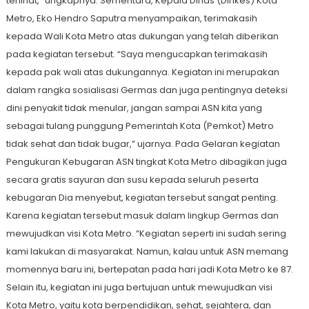
terlihat,” ungkapnya. Sementara, Kepala Dinas (Dinkes) Kota
Metro, Eko Hendro Saputra menyampaikan, terimakasih
kepada Wali Kota Metro atas dukungan yang telah diberikan
pada kegiatan tersebut. “Saya mengucapkan terimakasih
kepada pak wali atas dukungannya. Kegiatan ini merupakan
dalam rangka sosialisasi Germas dan juga pentingnya deteksi
dini penyakit tidak menular, jangan sampai ASN kita yang
sebagai tulang punggung Pemerintah Kota (Pemkot) Metro
tidak sehat dan tidak bugar,” ujarnya. Pada Gelaran kegiatan
Pengukuran Kebugaran ASN tingkat Kota Metro dibagikan juga
secara gratis sayuran dan susu kepada seluruh peserta
kebugaran Dia menyebut, kegiatan tersebut sangat penting.
Karena kegiatan tersebut masuk dalam lingkup Germas dan
mewujudkan visi Kota Metro. “Kegiatan seperti ini sudah sering
kami lakukan di masyarakat. Namun, kalau untuk ASN memang
momennya baru ini, bertepatan pada hari jadi Kota Metro ke 87.
Selain itu, kegiatan ini juga bertujuan untuk mewujudkan visi
Kota Metro, yaitu kota berpendidikan, sehat, sejahtera, dan