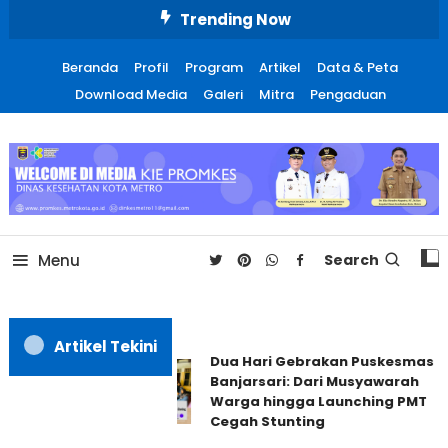
Skip
Trending Now
To
Content
Beranda
Profil
Program
Artikel
Data & Peta
Download Media
Galeri
Mitra
Pengaduan
Promosi Kesehatan Kota
Metro
Menu
Search
Artikel Tekini
Dua Hari Gebrakan Puskesmas
Banjarsari: Dari Musyawarah
Warga hingga Launching PMT
Cegah Stunting