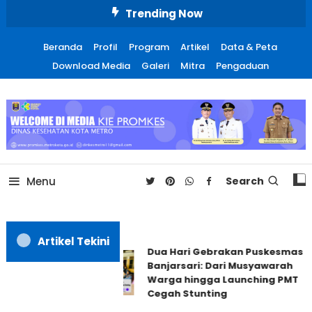
Skip
Trending Now
To
Content
Beranda
Profil
Program
Artikel
Data & Peta
Download Media
Galeri
Mitra
Pengaduan
Promosi Kesehatan Kota
Metro
Menu
Search
Artikel Tekini
Dua Hari Gebrakan Puskesmas
Banjarsari: Dari Musyawarah
Warga hingga Launching PMT
Cegah Stunting