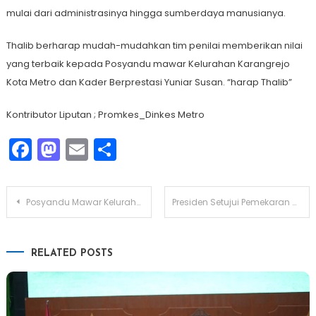
mulai dari administrasinya hingga sumberdaya manusianya.
Thalib berharap mudah-mudahkan tim penilai memberikan nilai
yang terbaik kepada Posyandu mawar Kelurahan Karangrejo
Kota Metro dan Kader Berprestasi Yuniar Susan. “harap Thalib”
Kontributor Liputan ; Promkes_Dinkes Metro
Facebook
Mastodon
Email
Share
Navigasi
Posyandu Mawar Kelurahan Karangrejo Siap Ikuti Lomba Posyandu Tingkat Provinsi Lampung
Presiden Setujui Pemekaran Wilayah Lamteng, Lamsel, dan Lampura
pos
RELATED POSTS