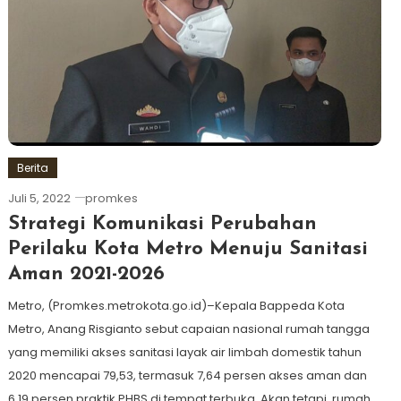
Berita
Juli 5, 2022
promkes
Strategi Komunikasi Perubahan
Perilaku Kota Metro Menuju Sanitasi
Aman 2021-2026
Metro, (Promkes.metrokota.go.id)–Kepala Bappeda Kota
Metro, Anang Risgianto sebut capaian nasional rumah tangga
yang memiliki akses sanitasi layak air limbah domestik tahun
2020 mencapai 79,53, termasuk 7,64 persen akses aman dan
6,19 persen praktik PHBS di tempat terbuka. Akan tetapi, rumah