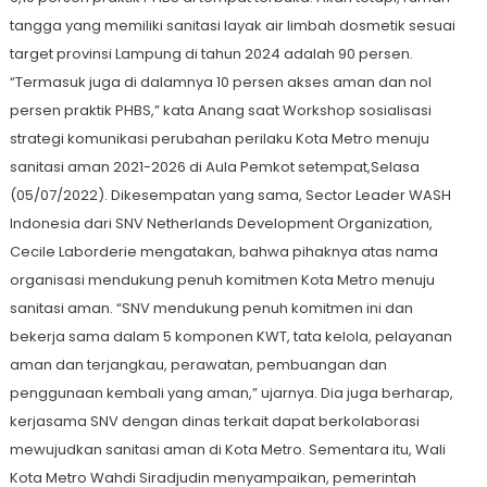
tangga yang memiliki sanitasi layak air limbah dosmetik sesuai
target provinsi Lampung di tahun 2024 adalah 90 persen.
“Termasuk juga di dalamnya 10 persen akses aman dan nol
persen praktik PHBS,” kata Anang saat Workshop sosialisasi
strategi komunikasi perubahan perilaku Kota Metro menuju
sanitasi aman 2021-2026 di Aula Pemkot setempat,Selasa
(05/07/2022). Dikesempatan yang sama, Sector Leader WASH
Indonesia dari SNV Netherlands Development Organization,
Cecile Laborderie mengatakan, bahwa pihaknya atas nama
organisasi mendukung penuh komitmen Kota Metro menuju
sanitasi aman. “SNV mendukung penuh komitmen ini dan
bekerja sama dalam 5 komponen KWT, tata kelola, pelayanan
aman dan terjangkau, perawatan, pembuangan dan
penggunaan kembali yang aman,” ujarnya. Dia juga berharap,
kerjasama SNV dengan dinas terkait dapat berkolaborasi
mewujudkan sanitasi aman di Kota Metro. Sementara itu, Wali
Kota Metro Wahdi Siradjudin menyampaikan, pemerintah