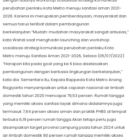
dengan adanya workshop sosialisasi strategi komunikasi
perubahan perilaku kota Metro menuju sanitasi aman 2021-
2026. Karena ini merupakan pemberdayaan, masyarakat dan
semua harus terlibat dalam pembangunan
berkelanjutan.“Mudah-mudahan masyarakat sangat antusias,”
kata Wahdi saat menghadiri launching dan workshop
sosialisasi strategi komunikasi perubahan perilaku Kota
Metro menuju Sanitasi Aman 2021-2026, Selasa (05/07/2022).
“Harapan kita pada goal yang ke 6 bisa diselesaikan
pembangunan dengan berbasis lingkungan berkelanjutan,”
kata dia. Sementara itu, Kepala Bappeda Kota Metro Anang
Risgiyanto menyampaikan untuk capaian nasional air limbah
domestik tahun 2020 mencapai 79,53 persen. Rumah tangga
yang memiliki akses sanitasi layak dimana didalamnya juga
termasuk 7,64 persen akses aman dan praktik PHBS di tempat
terbuka 6,19 persen rumah tangga.Akan tetapi perlu juga
disampaikan target provinsi Lampung pada tahun 2024 untuk
air limbah domestik 90 persen rumah tangga memiliki akses