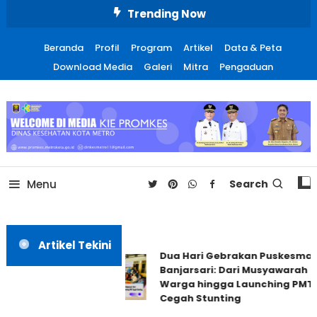
Skip
Trending Now
To
Content
Beranda
Profil
Program
Artikel
Data & Peta
Download Media
Galeri
Mitra
Pengaduan
Promosi Kesehatan Kota
Metro
Menu
Search
Artikel Tekini
Dua Hari Gebrakan Puskesmas
Banjarsari: Dari Musyawarah
Warga hingga Launching PMT
Cegah Stunting