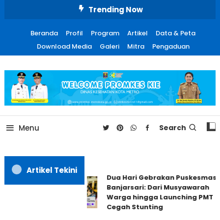
Skip
Trending Now
To
Content
Beranda
Profil
Program
Artikel
Data & Peta
Download Media
Galeri
Mitra
Pengaduan
Promosi Kesehatan Kota
Metro
Menu
Search
Artikel Tekini
Dua Hari Gebrakan Puskesmas
Banjarsari: Dari Musyawarah
Warga hingga Launching PMT
Cegah Stunting