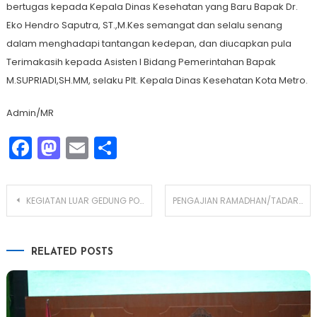
bertugas kepada Kepala Dinas Kesehatan yang Baru Bapak Dr.
Eko Hendro Saputra, ST.,M.Kes semangat dan selalu senang
dalam menghadapi tantangan kedepan, dan diucapkan pula
Terimakasih kepada Asisten I Bidang Pemerintahan Bapak
M.SUPRIADI,SH.MM, selaku Plt. Kepala Dinas Kesehatan Kota Metro.
Admin/MR
Facebook
Mastodon
Email
Share
Navigasi
KEGIATAN LUAR GEDUNG POSYANDU DAN PENYULUHAN TBC DI POSYANDU PERGIWO
PENGAJIAN RAMADHAN/TADARUS QUR’AN di OPD DINAS KESEHATAN KOTA METRO TAHUN 1444 H/2023 M
pos
RELATED POSTS