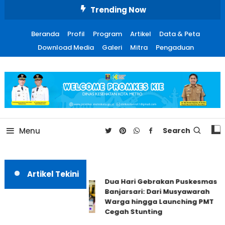
Skip
Trending Now
To
Content
Beranda
Profil
Program
Artikel
Data & Peta
Download Media
Galeri
Mitra
Pengaduan
Promosi Kesehatan Kota
Metro
Menu
Search
Artikel Tekini
Dua Hari Gebrakan Puskesmas
Banjarsari: Dari Musyawarah
Warga hingga Launching PMT
Cegah Stunting