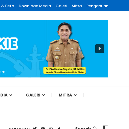
 & Peta
Download Media
Galeri
Mitra
Pengaduan
DIA
GALERI
MITRA
Search