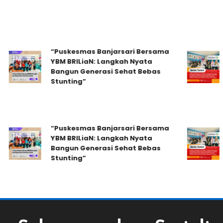
Puskesmas
Langkah 
“Puskesmas Banjarsari Bersama
Peningkat
YBM BRILiaN: Langkah Nyata
Kesehatan
Bangun Generasi Sehat Bebas
Penilaian
Stunting”
Posyandu,
Kepemimp
Puskesmas 
Puskesmas
Langkah 
“Puskesmas Banjarsari Bersama
Peningkat
YBM BRILiaN: Langkah Nyata
Kesehatan
Bangun Generasi Sehat Bebas
Penilaian
Stunting”
Posyandu,
Kepemimp
Puskesmas 