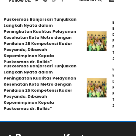
Follow Us:
 Banjarsari Tunjukkan
Bunda Posyandu Hj. E
Nyata dalam
Berikan Pembinaan da
an Kualitas Pelayanan
Dukungan kepada Kad
 Kota Metro dengan
Posyandu Sejahtera VI
 25 Kompetensi Kader
Persiapan Lomba Kelu
 Dibawah
Tingkat Provinsi Lam
inan Kepala
2025
dr. Balkis”
 Banjarsari Tunjukkan
Bunda Posyandu Hj. E
Nyata dalam
Berikan Pembinaan da
an Kualitas Pelayanan
Dukungan kepada Kad
 Kota Metro dengan
Posyandu Sejahtera VI
 25 Kompetensi Kader
Persiapan Lomba Kelu
 Dibawah
Tingkat Provinsi Lam
inan Kepala
2025
dr. Balkis”