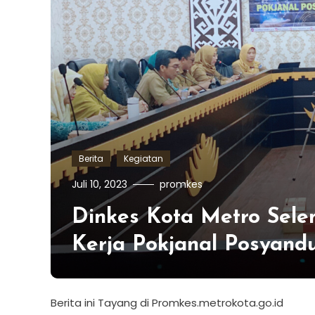
Berita
Kegiatan
Juli 10, 2023
promkes
Dinkes Kota Metro Sele
Kerja Pokjanal Posyand
Berita ini Tayang di Promkes.metrokota.go.id