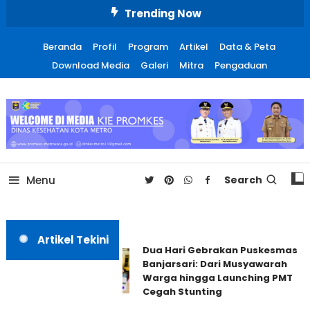
Skip
Trending Now
To
Content
Beranda
Profil
Program
Artikel
Data & Peta
Download Media
Galeri
Mitra
Pengaduan
Promosi Kesehatan Kota
Metro
Menu
Search
Artikel Tekini
Dua Hari Gebrakan Puskesmas
Banjarsari: Dari Musyawarah
Warga hingga Launching PMT
Cegah Stunting