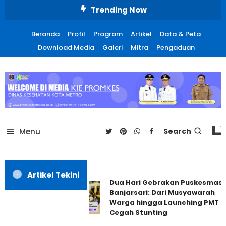
Skip
Trending Now
To
Content
Beranda
Profil
Program
Artikel
Data & Peta
Download Media
Galeri
Mitra
Pengaduan
Promosi Kesehatan Kota
Metro
Menu
Search
Artikel Tekini
Dua Hari Gebrakan Puskesmas
Banjarsari: Dari Musyawarah
Warga hingga Launching PMT
Cegah Stunting