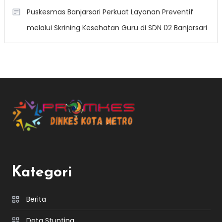
Puskesmas Banjarsari Perkuat Layanan Preventif
melalui Skrining Kesehatan Guru di SDN 02 Banjarsari
Kategori
Berita
Data Stunting