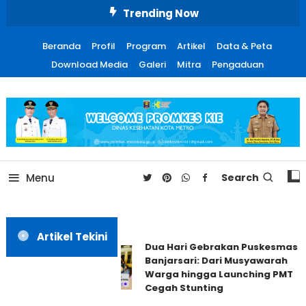
Skip
Trending Now
To
Content
Beranda
Profil
Program
Artikel
Data & Peta
Download Media
Galeri
Mitra
Pengaduan
Promosi Kesehatan Kota
Metro
Menu
Search
Artikel Tekini
Dua Hari Gebrakan Puskesmas
Banjarsari: Dari Musyawarah
Warga hingga Launching PMT
Cegah Stunting