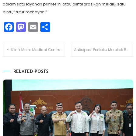
dalam satu layanan primer ini atau diintegrasikan melalui satu
pintu,” tutur rochayani”
Facebook
Mastodon
Email
Share
Navigasi
Klinik Metro Medical Centre Kota Metro Raih Paripurna dari LPA Laprida
Antisipasi Perilaku Merokok Bagi Pelajar, Puskesmas Ganjar Agung Lakukan Skrining
pos
RELATED POSTS