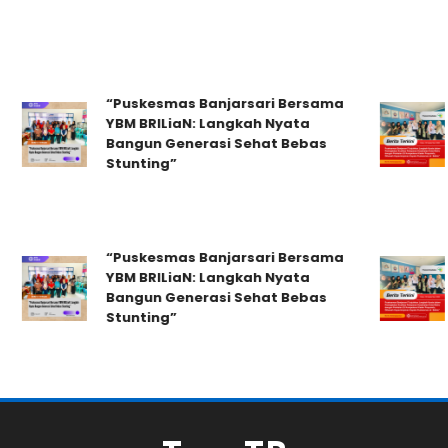
Pus
La
“Puskesmas Banjarsari Bersama
Pen
YBM BRILiaN: Langkah Nyata
Ke
Bangun Generasi Sehat Bebas
Pen
Stunting”
Po
Ke
Pus
Pus
La
“Puskesmas Banjarsari Bersama
Pen
YBM BRILiaN: Langkah Nyata
Ke
Bangun Generasi Sehat Bebas
Pen
Stunting”
Po
Ke
Pus