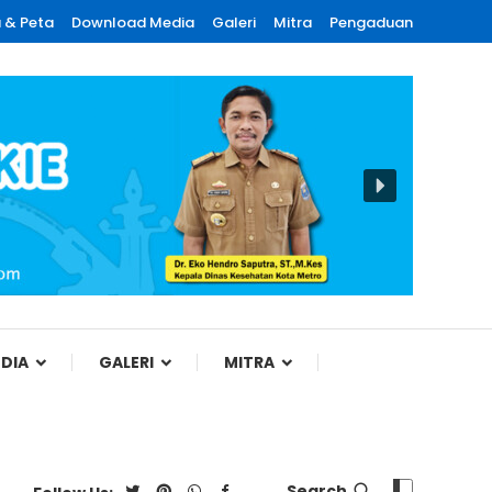
 & Peta
Download Media
Galeri
Mitra
Pengaduan
DIA
GALERI
MITRA
Search