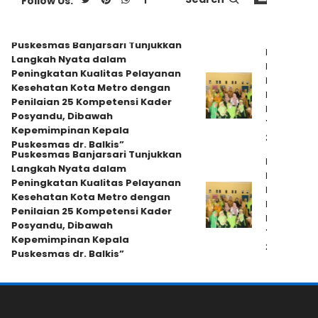
Follow Us:
kesmas Banjarsari Tunjukkan
Bunda Posyandu
ngkah Nyata dalam
Berikan Pembi
ingkatan Kualitas Pelayanan
Dukungan kepa
sehatan Kota Metro dengan
Posyandu Sejah
ilaian 25 Kompetensi Kader
Persiapan Lom
syandu, Dibawah
Tingkat Provin
pemimpinan Kepala
2025
kesmas dr. Balkis”
kesmas Banjarsari Tunjukkan
Bunda Posyandu
ngkah Nyata dalam
Berikan Pembi
ingkatan Kualitas Pelayanan
Dukungan kepa
sehatan Kota Metro dengan
Posyandu Sejah
ilaian 25 Kompetensi Kader
Persiapan Lom
syandu, Dibawah
Tingkat Provin
pemimpinan Kepala
2025
kesmas dr. Balkis”