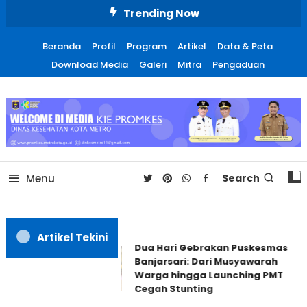
Skip
Trending Now
To
Content
Beranda
Profil
Program
Artikel
Data & Peta
Download Media
Galeri
Mitra
Pengaduan
Promosi Kesehatan Kota
Metro
Menu
Search
Artikel Tekini
Dua Hari Gebrakan Puskesmas
Banjarsari: Dari Musyawarah
Warga hingga Launching PMT
Cegah Stunting