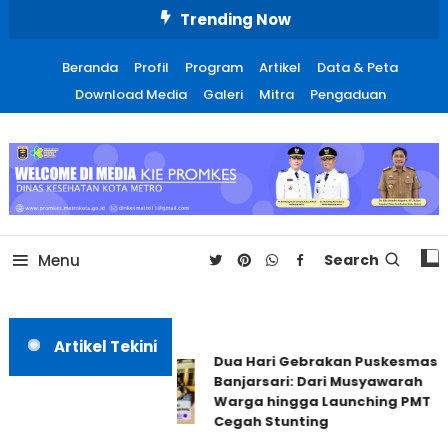
Skip
Trending Now
To
Content
Beranda
Profil
Program
Artikel
Data & Peta
Download Media
Galeri
Mitra
Pengaduan
Promosi Kesehatan Kota
Metro
Menu
Search
Artikel Tekini
Dua Hari Gebrakan Puskesmas
Banjarsari: Dari Musyawarah
Warga hingga Launching PMT
Cegah Stunting