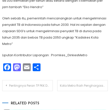
98.000 kematian per tahun atau setara dengan 11 kematian per
jam tambah “Eko Hendro”
Oleh sebab itu, pemerintah mencanangkan untuk mengeliminasi
penyakit TB di Indonesia pada tahun 2030. Hal ini sejalan dengan
capaian SDG’s untuk mengeliminasi penyakit TB di dunia pada
tahun 2035 dan bebas TB pada 2050 ungkap “Kadiskes Kota
Metro”
Liputan Kontributor Lapangan : Promkes_DinkesMetro
Facebook
Mastodon
Email
Share
Navigasi
Pentingnya Peran TP PKK Dalam Tingkatkan Cakupan Posyandu Aktif dan Kualitas Pelayanan di Kota Metro.
Kota Metro Raih Penghargaan Kota Sehat Tahun 2023 dari Kemenkes RI
pos
RELATED POSTS